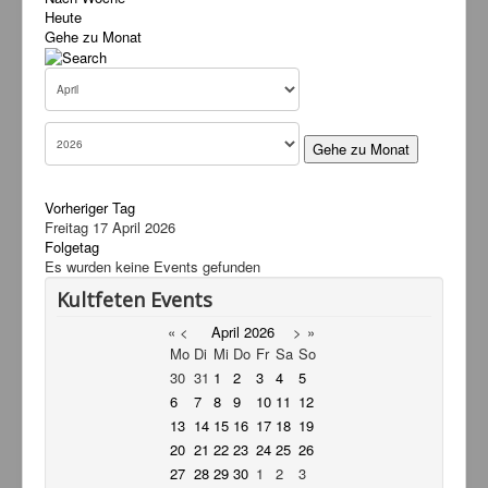
Heute
Service
Gehe zu Monat
Livestream
Links
Kontakt
Gehe zu Monat
Vorheriger Tag
Freitag 17 April 2026
Folgetag
Es wurden keine Events gefunden
Kultfeten Events
«
<
April
2026
>
»
Mo
Di
Mi
Do
Fr
Sa
So
30
31
1
2
3
4
5
6
7
8
9
10
11
12
13
14
15
16
17
18
19
20
21
22
23
24
25
26
27
28
29
30
1
2
3