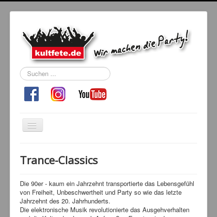
Suchen
...
Navigation
an/aus
Home
Trance-Classics
Events
Kultfeten
Die 90er - kaum ein Jahrzehnt transportierte das Lebensgefühl
von Freiheit, Unbeschwertheit und Party so wie das letzte
DJ Booking
Jahrzehnt des 20. Jahrhunderts.
Die elektronische Musik revolutionierte das Ausgehverhalten
Tanzschule