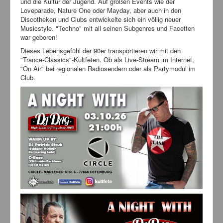
und die Kultur der Jugend. Auf großen Events wie der
Loveparade, Nature One oder Mayday, aber auch in den
Service
Discotheken und Clubs entwickelte sich ein völlig neuer
Musicstyle. "Techno" mit all seinen Subgenres und Facetten
Livestream
war geboren!
Links
Dieses Lebensgefühl der 90er transportieren wir mit den
"Trance-Classics"-Kultfeten. Ob als Live-Stream im Internet,
Kontakt
"On Air" bei regionalen Radiosendern oder als Partymodul im
Club.