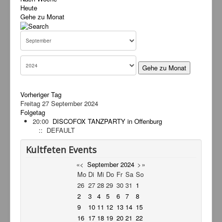
Heute
Service
Gehe zu Monat
Livestream
Links
Kontakt
Gehe zu Monat
Vorheriger Tag
Freitag 27 September 2024
Folgetag
20:00
DISCOFOX TANZPARTY in Offenburg
:: DEFAULT
Kultfeten Events
«
<
September
2024
>
»
Mo
Di
Mi
Do
Fr
Sa
So
26
27
28
29
30
31
1
2
3
4
5
6
7
8
9
10
11
12
13
14
15
16
17
18
19
20
21
22